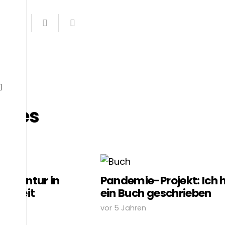
icles
 Agentur in
Pandemie-Projekt: Ich 
digkeit
ein Buch geschrieben
vor 5 Jahren