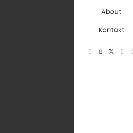
About
Kontakt
More Art
Sweep: Aus der
die Selbststän
vor 4 Monaten