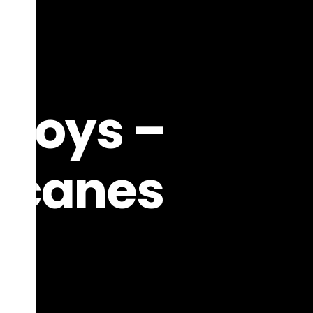
boys –
ricanes