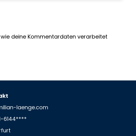
, wie deine Kommentardaten verarbeitet
akt
ilian-laenge.com
1-6144****
rfurt