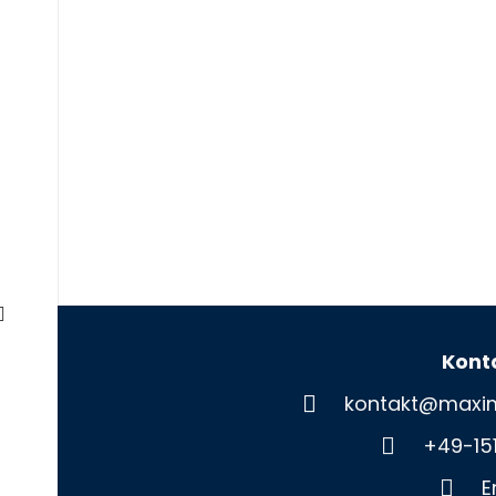
Kont
kontakt@maxim
+49-15
E