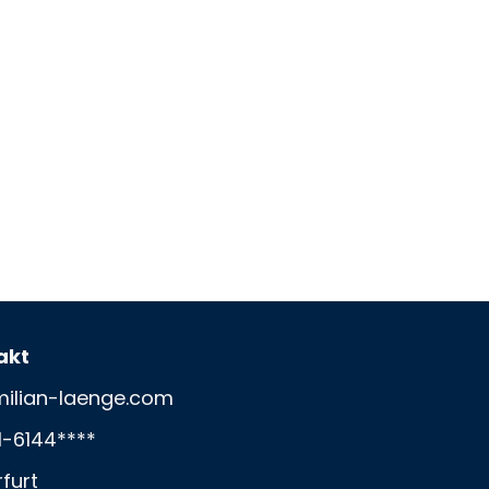
akt
ilian-laenge.com
1-6144****
rfurt